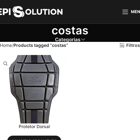
ME
costas
Categorias
Home
Products tagged “costas”
Filtros
Protetor Dorsal