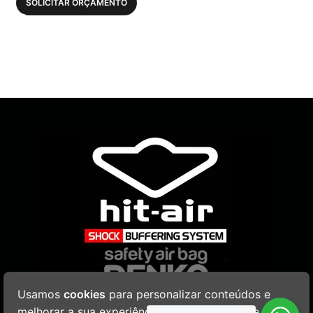
SOLICITAR ORÇAMENTO
Usamos
cookies
para personalizar conteúdos e
melhorar a sua experiência. Ao navegar neste site,