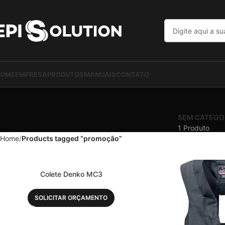
OME
EMPRESA
PRODUTOS
MANUAIS
CONTATO
SEM CATEGO
1 Produto
Home
Products tagged “promoção”
Colete Denko MC3
SOLICITAR ORÇAMENTO