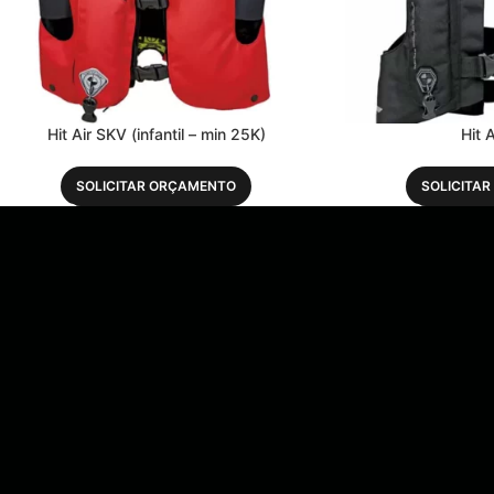
Hit Air SKV (infantil – min 25K)
Hit 
SOLICITAR ORÇAMENTO
SOLICITA