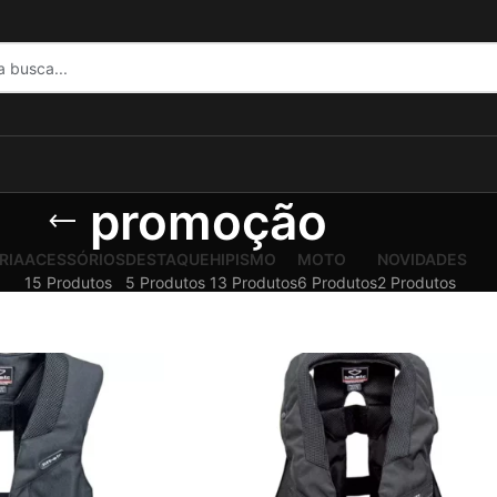
promoção
RIA
ACESSÓRIOS
DESTAQUE
HIPISMO
MOTO
NOVIDADES
15 Produtos
5 Produtos
13 Produtos
6 Produtos
2 Produtos