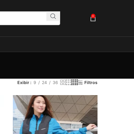
0
Exibir
9
24
36
Filtros