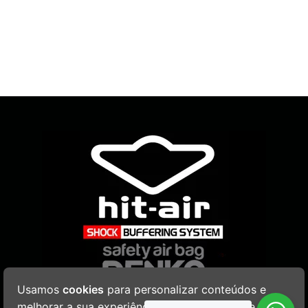
Usamos
cookies
para personalizar conteúdos e
melhorar a sua experiência. Ao navegar neste site,